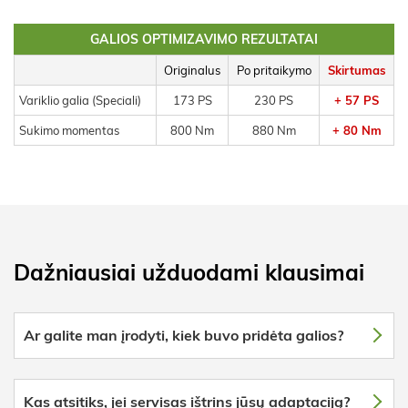
GALIOS OPTIMIZAVIMO REZULTATAI
Originalus
Po pritaikymo
Skirtumas
Variklio galia (Speciali)
173 PS
230 PS
+ 57 PS
Sukimo momentas
800 Nm
880 Nm
+ 80 Nm
Dažniausiai užduodami klausimai
Ar galite man įrodyti, kiek buvo pridėta galios?
Kas atsitiks, jei servisas ištrins jūsų adaptaciją?