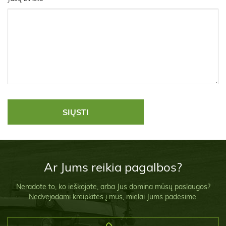
Ar Jums reikia pagalbos?
Neradote to, ko ieškojote, arba Jus domina mūsų paslaugos?
Nedvejodami kreipkitės į mus, mielai Jums padėsime.