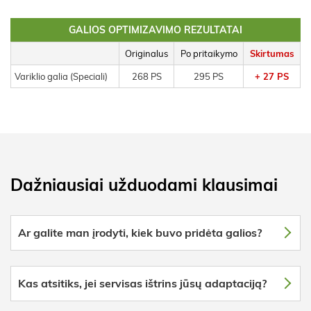
GALIOS OPTIMIZAVIMO REZULTATAI
Originalus
Po pritaikymo
Skirtumas
Variklio galia (Speciali)
268 PS
295 PS
+ 27 PS
Dažniausiai užduodami klausimai
Ar galite man įrodyti, kiek buvo pridėta galios?
Kas atsitiks, jei servisas ištrins jūsų adaptaciją?