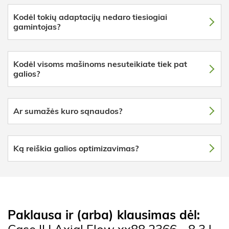
Kodėl tokių adaptacijų nedaro tiesiogiai
gamintojas?
Kodėl visoms mašinoms nesuteikiate tiek pat
galios?
Ar sumažės kuro sąnaudos?
Ką reiškia galios optimizavimas?
Paklausa ir (arba) klausimas dėl:
Case IH Axial Flow xx88 2366 - 8.3 l