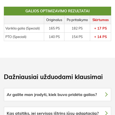
GALIOS OPTIMIZAVIMO REZULTATAI
Originalus
Po pritaikymo
Skirtumas
Variklio galia (Speciali)
165 PS
182 PS
+ 17 PS
PTO (Speciali)
140 PS
154 PS
+ 14 PS
Dažniausiai užduodami klausimai
Ar galite man įrodyti, kiek buvo pridėta galios?
Kas atsitiks, jei servisas ištrins jūsų adaptaciją?