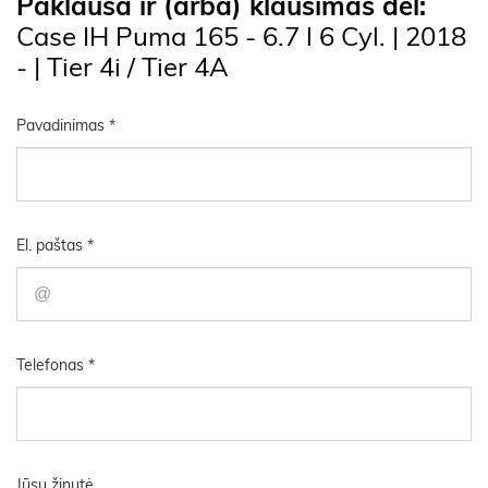
Paklausa ir (arba) klausimas dėl:
Case IH Puma 165 - 6.7 l 6 Cyl. | 2018
- | Tier 4i / Tier 4A
Pavadinimas *
El. paštas *
Telefonas *
Jūsų žinutė