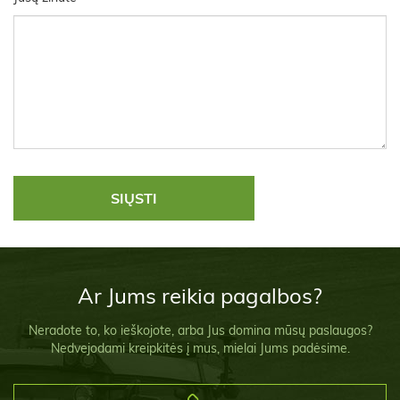
Ar Jums reikia pagalbos?
Neradote to, ko ieškojote, arba Jus domina mūsų paslaugos?
Nedvejodami kreipkitės į mus, mielai Jums padėsime.