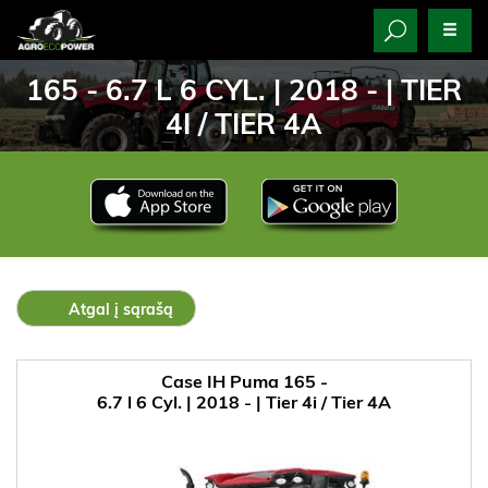
165 - 6.7 L 6 CYL. | 2018 - | TIER
4I / TIER 4A
Atgal į sąrašą
Case IH Puma 165 -
6.7 l 6 Cyl. | 2018 - | Tier 4i / Tier 4A