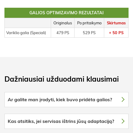
GALIOS OPTIMIZAVIMO REZULTATAI
Originalus
Po pritaikymo
Skirtumas
Variklio galia (Speciali)
479 PS
529 PS
+ 50 PS
Dažniausiai užduodami klausimai
Ar galite man įrodyti, kiek buvo pridėta galios?
Kas atsitiks, jei servisas ištrins jūsų adaptaciją?