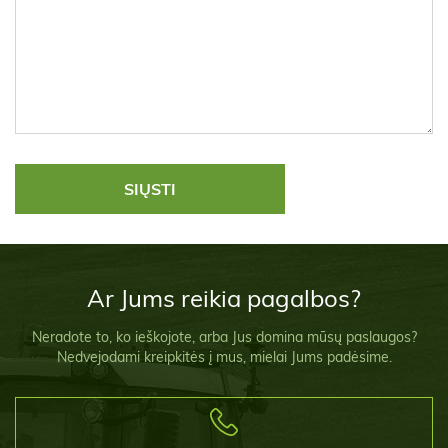
Ar Jums reikia pagalbos?
Neradote to, ko ieškojote, arba Jus domina mūsų paslaugos?
Nedvejodami kreipkitės į mus, mielai Jums padėsime.