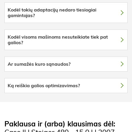
Kodėl tokių adaptacijų nedaro tiesiogiai
gamintojas?
Kodėl visoms mašinoms nesuteikiate tiek pat
galios?
Ar sumažės kuro sąnaudos?
Ką reiškia galios optimizavimas?
Paklausa ir (arba) klausimas dėl:
Case IH Steiger 480 - 15.0 l | 2007 -