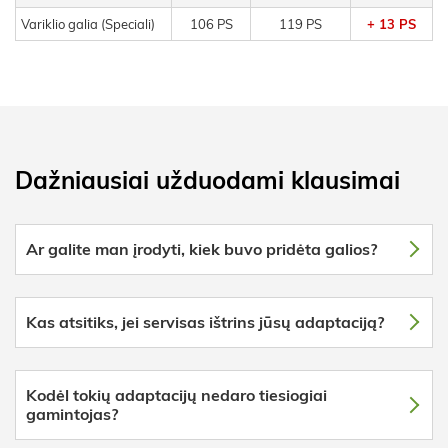
Variklio galia (Speciali)
106 PS
119 PS
+ 13 PS
Dažniausiai užduodami klausimai
Ar galite man įrodyti, kiek buvo pridėta galios?
Kas atsitiks, jei servisas ištrins jūsų adaptaciją?
Kodėl tokių adaptacijų nedaro tiesiogiai
gamintojas?