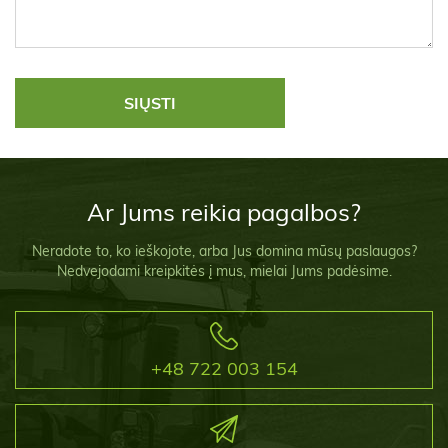
Ar Jums reikia pagalbos?
Neradote to, ko ieškojote, arba Jus domina mūsų paslaugos?
Nedvejodami kreipkitės į mus, mielai Jums padėsime.
+48 722 003 154